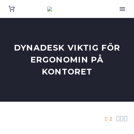
DYNADESK VIKTIG FÖR
ERGONOMIN PÅ
KONTORET



2