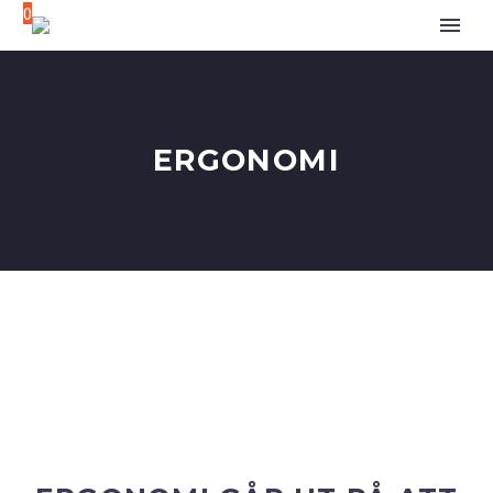
0
ERGONOMI