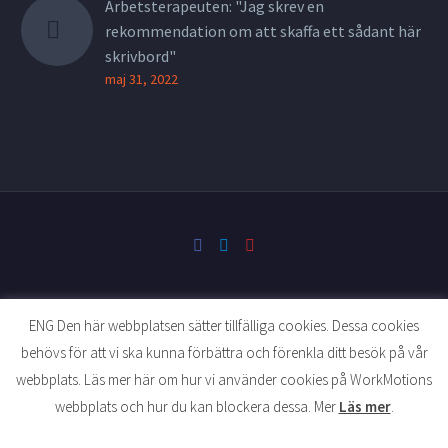
Arbetsterapeuten: "Jag skrev en
rekommendation om att skaffa ett sådant här
skrivbord"
maj 31, 2022
ENG Den här webbplatsen sätter tillfälliga cookies. Dessa cookies
behövs för att vi ska kunna förbättra och förenkla ditt besök på vår
website developed by tellusmediaevent.se
webbplats. Läs mer här om hur vi använder cookies på WorkMotions
webbplats och hur du kan blockera dessa. Mer
Läs mer
.