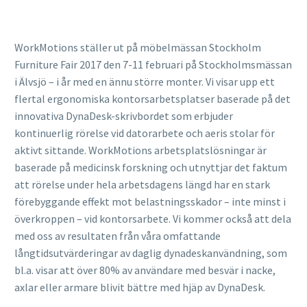
WorkMotions ställer ut på möbelmässan Stockholm
Furniture Fair 2017 den 7-11 februari på Stockholmsmässan
i Älvsjö – i år med en ännu större monter. Vi visar upp ett
flertal ergonomiska kontorsarbetsplatser baserade på det
innovativa DynaDesk-skrivbordet som erbjuder
kontinuerlig rörelse vid datorarbete och aeris stolar för
aktivt sittande. WorkMotions arbetsplatslösningar är
baserade på medicinsk forskning och utnyttjar det faktum
att rörelse under hela arbetsdagens längd har en stark
förebyggande effekt mot belastningsskador – inte minst i
överkroppen – vid kontorsarbete. Vi kommer också att dela
med oss av resultaten från våra omfattande
långtidsutvärderingar av daglig dynadeskanvändning, som
bl.a. visar att över 80% av användare med besvär i nacke,
axlar eller armare blivit bättre med hjäp av DynaDesk.