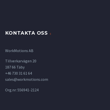
KONTAKTA OSS
WorkMotions AB
Tillverkarvägen 20
187 66 Täby
+46 730 31 61 64
sales@workmotions.com
Org.nr: 556941-2124