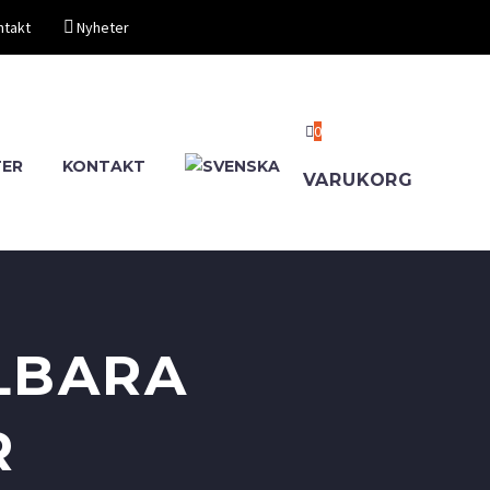
ntakt
Nyheter
0
TER
KONTAKT
VARUKORG
LBARA
R