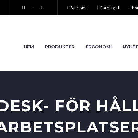
Startsida
Företaget
Ko
HEM
PRODUKTER
ERGONOMI
NYHE
DESK- FÖR HÅL
ARBETSPLATSE