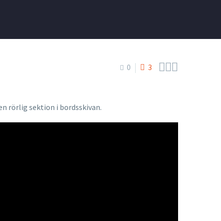



0
3
 rörlig sektion i bordsskivan.