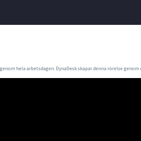
e genom hela arbetsdagen. DynaDesk skapar denna rörelse genom en